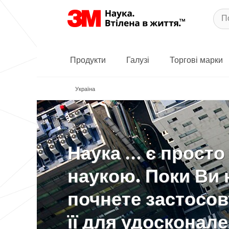
Продукти
Галузі
Торгові марки
Україна
Наука … є просто
наукою. Поки Ви 
почнете застосо
її для удосконал