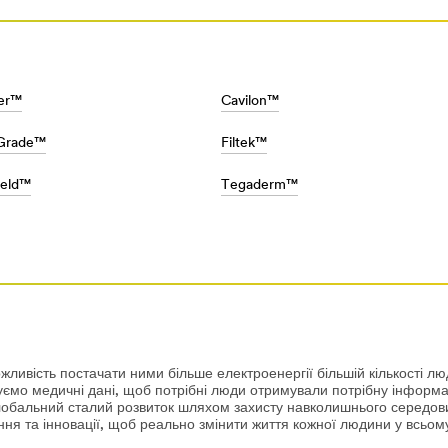
66&rt=r3
er™
Cavilon™
Grade™
Filtek™
S/3M-
eld™
Tegaderm™
жливість постачати ними більше електроенергії більшій кількості 
о медичні дані, щоб потрібні люди отримували потрібну інформаці
лобальний сталий розвиток шляхом захисту навколишнього середовищ
ня та інновації, щоб реально змінити життя кожної людини у всьому 