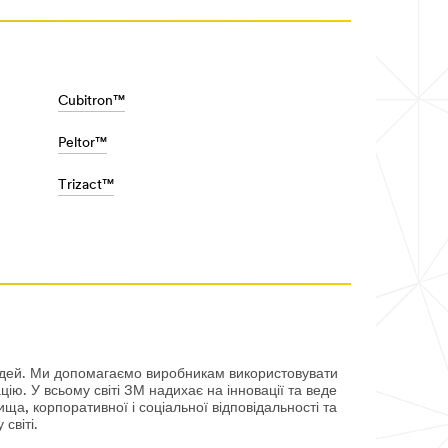
Cubitron™
Peltor™
Trizact™
людей. Ми допомагаємо виробникам використовувати
ю. У всьому світі 3М надихає на інновації та веде
а, корпоративної і соціальної відповідальності та
світі.