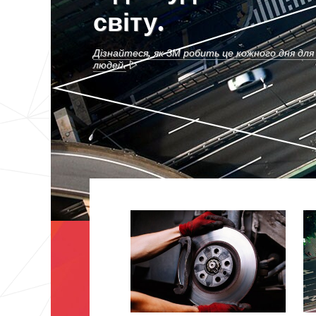
світу.
Дізнайтеся, як 3М робить це кожного дня для 
людей.