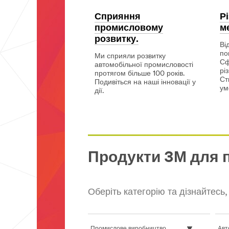
Сприяння
Р
промисловому
м
розвитку.
Ві
по
Ми сприяли розвитку
Сф
автомобільної промисловості
рі
протягом більше 100 років.
Ст
Подивіться на наші інновації у
ум
дії.
Різ
Сприяння
пр
промисловому
ал
розвитку.
єд
мет
по
без
Продукти 3М для 
Оберіть категорію та дізнайтесь
Промислове виробництво
Авт