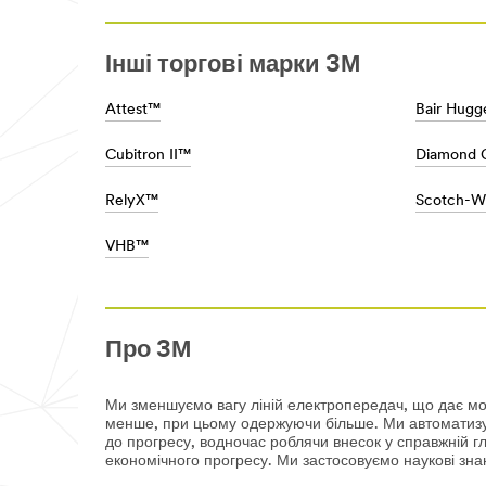
досвід
3m-
в
products/?
автомобільній
N=5002385+8710654+8711017+32948005
промисловості,
Інші торгові марки 3М
**Site
ми
area
знаємо
**
Attest™
Bair Hugg
найменші
Consumer-
деталі
Crafts
проектування,
Cubitron II™
Diamond 
***
виробництва
url**
та
http://diy.3m.com/wps/portal/3M/en_U
RelyX™
Scotch-W
ремонту
DIY-
автомобілів
NA/DIY/
–
VHB™
Продукти
починаючи
для
з
ремесел
надання
допомоги
Надійні
виробникам
рішення
Про 3М
обладнання
для
у
вашого
зменшенні
ремесла,
Ми зменшуємо вагу ліній електропередач, що дає мо
ваги
творчості
менше, при цьому одержуючи більше. Ми автоматизуєм
виробів
та
до прогресу, водночас роблячи внесок у справжній г
для
хоббі.
економічного прогресу. Ми застосовуємо наукові знан
економії
Використовуйте
палива,