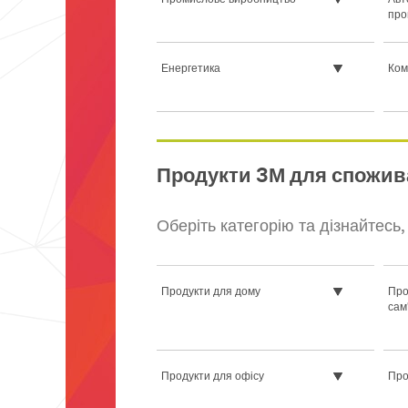
про
Енергетика
Ком
**Site
area
Продукти 3М для спожив
**
HP-
Automotive-
CollisionRepair
Оберіть категорію та дізнайтесь
***
url**
/3M/uk_UA/collision-
Продукти для дому
Про
repair-
сам
cis/
**Site
area
**
HP-
Продукти для офісу
Про
Automotive
***