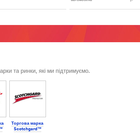
автомобілів
арки та ринки, які ми підтримуємо.
ка
Торгова марка
e™
Scotchgard™