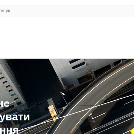
нe
вувати
ення