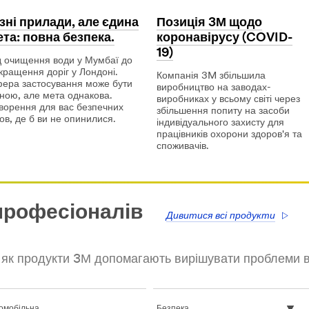
ізні прилади, але єдина
Позиція 3М щодо
ета: повна безпека.
коронавірусу (COVID-
19)
д очищення води у Мумбаї до
кращення доріг у Лондоні.
Компанія 3M збільшила
ера застосування може бути
виробництво на заводах-
зною, але мета однакова.
виробниках у всьому світі через
ворення для вас безпечних
збільшення попиту на засоби
ов, де б ви не опинилися.
індивідуального захисту для
працівників охорони здоров'я та
ні
споживачів.
илади,
е
Позиція
Позиція
ина
3М
3М
а:
щодо
щодо
вна
коронавірусу
коронавірусу
пека.
(COVID-
(COVID-
професіоналів
Дивитися всі продукти
19)
19)
, як продукти 3М допомагають вирішувати проблеми в 
омобільна
Безпека