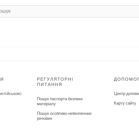
НИ
РЕГУЛЯТОРНІ
ДОПОМО
ПИТАННЯ
нглiйською)
Центр допом
Пошук паспорта безпеки
Карту сайту
матеріалу
Пошук особливо небезпечних
речовин