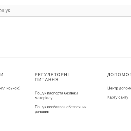
НИ
РЕГУЛЯТОРНІ
ДОПОМО
ПИТАННЯ
нглiйською)
Центр допом
Пошук паспорта безпеки
Карту сайту
матеріалу
Пошук особливо небезпечних
речовин