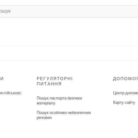
НИ
РЕГУЛЯТОРНІ
ДОПОМО
ПИТАННЯ
нглiйською)
Центр допом
Пошук паспорта безпеки
Карту сайту
матеріалу
Пошук особливо небезпечних
речовин