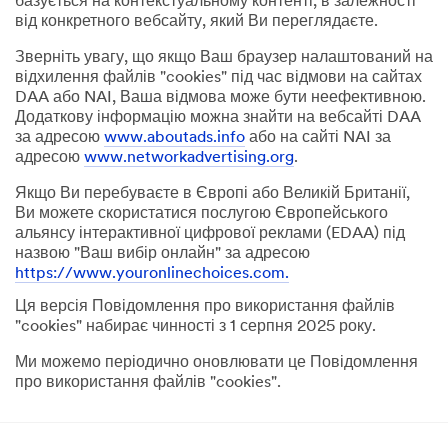
базується на контекстуальному контенті, в залежності
від конкретного вебсайту, який Ви переглядаєте.
Зверніть увагу, що якщо Ваш браузер налаштований на
відхилення файлів "cookies" під час відмови на сайтах
DAA або NAI, Ваша відмова може бути неефективною.
Додаткову інформацію можна знайти на вебсайті DAA
за адресою
www.aboutads.info
або на сайті NAI за
адресою
www.networkadvertising.org
.
Якщо Ви перебуваєте в Європі або Великій Британії,
Ви можете скористатися послугою Європейського
альянсу інтерактивної цифрової реклами (EDAA) під
назвою "Ваш вибір онлайн" за адресою
https://www.youronlinechoices.com.
Ця версія Повідомлення про використання файлів
"cookies" набирає чинності з 1 серпня 2025 року.
Ми можемо періодично оновлювати це Повідомлення
про використання файлів "cookies".