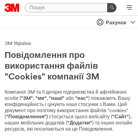
Рахунок
3M Україна
Повідомлення про
використання файлів
"Cookies" компанії 3M
Компанія 3M та її дочірні підприємства й афілійовані
особи (
"3M"
,
"ми"
,
"наші"
або
"нас"
) поважають Вашу
конфіденційність і цінують наші стосунки з Вами. Цей
документ про політику використання файлів "cookies"
(
"Повідомлення")
стосується цього вебсайту (
"Сайт"
),
наших мобільних додатків (
"Додатки"
) та інших онлайн
ресурсів, які посилаються на це Повідомлення.