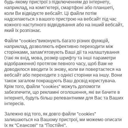
будь-якому пристрої з підключенням до інтернету,
наприклад, на комп'ютері, смартфоні або планшеті,
коли Ви відвідуєте вебсайт. Ці файли потім
надсилаються з вашого пристрою на вебсайт під час
кожного наступного відвідування або на інший вебсайт,
який їх розпізнає.
Файли "cookies"виконують багато різних функцій,
наприклад, дозволяють ефективно переходити між
сторінками, запам'ятовують Ваші дії та налаштування
(такі як вхід, мова, розмір шрифту та інші параметри
відображення) протягом певного часу, щоб Вам не
доводилося вводити їх знову, коли ви повертаєтеся на
вебсайт або переходите з однієї сторінки на іншу. Вони
також загалом покращують Ваш досвід користувача.
Крім того, файли "cookies" можуть допомогти
забезпечити, що рекламні оголошення, які ви бачите в
інтернеті, будуть більш релевантними для Вас та Ваших
інтересів.
Залежно від того, як довго файли "cookies"
залишаються на Вашому пристрої, ми можемо описати
їх як "Сеансові" та "Постійні".