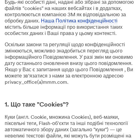
Будь-які особисті дані, надані або зібрані за допомогою
файлів "cookies" на наших вебсайтах і в додатках,
контролюються компанією 3M як відповідальною за
обробку даних.
Наша Політика конфіденційності
містить більше інформації про використання таких
особистих даних і Ваші права у цьому контексті.
Оскільки закони та регуляції щодо конфіденційності
змінюються, можливо знадобиться перегляд цього
інформаційного Повідомлення. У разі змін ми оновимо
дату останнього оновлення внизу цього повідомлення.
Якщо у Вас є запитання щодо цього Повідомлення , Ви
можете зв’язатися з нами за електронною адресою
privacy_office(a)mmm.com.
1. Що таке "Cookies"?
Куки (англ. Cookie, множина Cookies), веб-маяки,
піксельні теги, Flash-об'єкти та інші подібні технології
автоматичного збору даних (загально "куки") — це
невеликі текстові файли, які можуть бути розміщені на