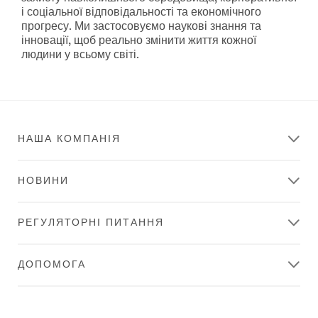
**Site
Дивитися
і соціальної відповідальності та економічного
area
всі
прогресу. Ми застосовуємо наукові знання та
**
продукти
інновації, щоб реально змінити життя кожної
HP-
для
людини у всьому світі.
CommercialSolutions
ремесел
***
**Site
url**
area
/3M/uk_UA/p/?
**
c/i/komiertsiini-
Consumer-
rishiennia/
DIY
НАША КОМПАНІЯ
Комерційні
***
рішення
url**
/3M/uk_UA/p/?
НОВИНИ
Наш
c/i/spozhivchi-
бізнес
tovari/
підтримує
Продукти
РЕГУЛЯТОРНІ ПИТАННЯ
ваш
категорії
бізнес.
"зроби
Від
ДОПОМОГА
сам"
Буенос-
Айреса
Насолоджуйтесь
до
гарними
Пекіна