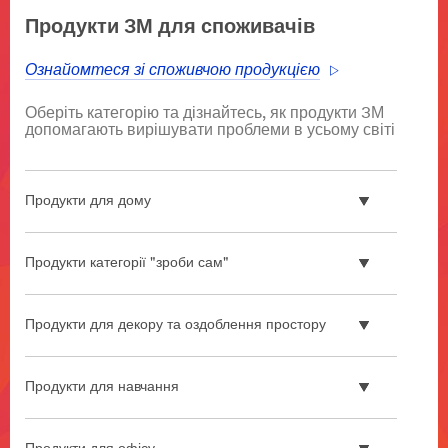
area
Продукти 3М для споживачів
**
HP-
Ознайомтеся зі споживчою продукцією
Automotive-
CollisionRepair
Оберіть категорію та дізнайтесь, як продукти 3М
***
допомагають вирішувати проблеми в усьому світі
url**
/3M/uk_UA/collision-
repair-
Продукти для дому
cis/
**Site
area
Продукти категорії "зроби сам"
**
HP-
Automotive
Продукти для декору та оздоблення простору
***
url**
/3M/uk_UA/p/?
c/i/avtomobil-
Продукти для навчання
na-
promislovist/
Автомобільна