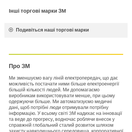
Продукти
економії
для
палива,
Інші торгові марки 3М
ремесел
закінчуючи
спрощенням
Надійні
та
Подивіться наші торгові марки
рішення
підвищенням
для
якості
вашого
процесу
ремесла,
фарбування
творчості
для
та
автомалярів.
хоббі.
Про 3М
Дізнайтесь
Використовуйте
більше
продукти
Ми зменшуємо вагу ліній електропередач, що дає
про
торгової
можливість постачати ними більше електроенергії
Автомобільну
марки
більшій кількості людей. Ми допомагаємо
промисловість
Scotch®.
виробникам використовувати менше, при цьому
Дивитися
Дізнайтеся
одержуючи більше. Ми автоматизуємо медичні
усі
більше
дані, щоб потрібні люди отримували потрібну
продукти
про
інформацію. У всьому світі 3М надихає на інновації
для
продукти
та веде до прогресу, водночас роблячи внесок у
Автомобільної
для
справжній глобальний сталий розвиток шляхом
промисловістї
ремесел
захисту навколишнього середовища, корпоративної