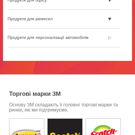
Продукти для офісу
промисловість
Ваша
Продукти для ремесел
репутація
забезпечує
повторні
Продукти для персоналізації автомобілів
ділові
угоди
та
виділяє
**Site
вас
area
серед
**
ваших
DecoratingOrganizing-
конкурентів.
BathroomOrganization
Маючи
***
Торгові марки 3М
за
url**
плечима
/3M/uk_UA/p/c/b/command/
Основу 3М складають її головні торгові марки та
майже
**Site
ринки, які ми підтримуємо.
100-
area
річний
**
досвід
Consumer-
в
CarPersonalisation