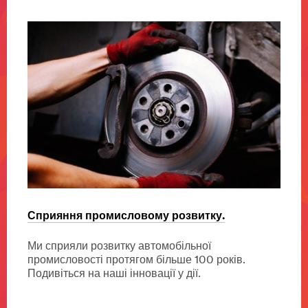
9)
Сприяння промисловому розвитку.
Різн
безп
Ми сприяли розвитку автомобільної
промисловості протягом більше 100 років.
Від 
го
Подивіться на наші інновації у дії.
доріг
а
різно
безпе