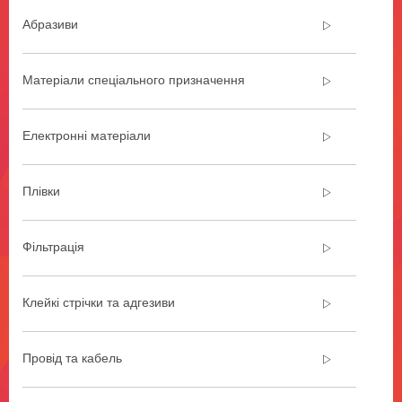
url**
Абразиви
/3M/uk_UA/company-
cis/all-
3m-
Матеріали спеціального призначення
products/?
N=5002385+8709318+8711017+3294800566&rt=r3
Продукти
Електронні матеріали
для
автомобільної
електроніки
Плівки
Ми
забезпечуємо
ефективність,
Фільтрація
застосовуючи
інноваційні
рішення
Клейкі стрічки та адгезиви
та
глобальний
технічний
Провід та кабель
досвід.
Дізнайтеся