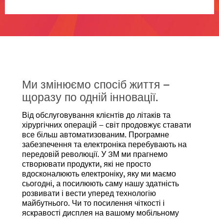
більше
про
**Site
продукти
area
для
**
автомобільної
Electronics-
електроніки
Abrasives
Дивитися
***
всі
url**
продукти
Ми змінюємо спосіб життя –
/3M/uk_UA/company-
для
cis/all-
щоразу по одній інновації.
автомобільної
3m-
електроніки
products/?
Від обслуговування клієнтів до літаків та
**Site
N=5002385+8709318+8710644+8711017+3294857497&
хірургічних операцій – світ продовжує ставати
area
**Site
все більш автоматизованим. Програмне
**
area
забезпечення та електроніка перебувають на
Electronics-
**
передовій революції. У 3М ми прагнемо
Data-
Electronics-
створювати продукти, які не просто
Centre
Chemicals-
вдосконалюють електроніку, яку ми маємо
***
and-
сьогодні, а посилюють саму нашу здатність
url**
Advanced-
розвивати і вести уперед технологію
/3M/uk_UA/company-
Materials
майбутнього. Чи то посилення чіткості і
cis/all-
***
яскравості дисплея на вашому мобільному
3m-