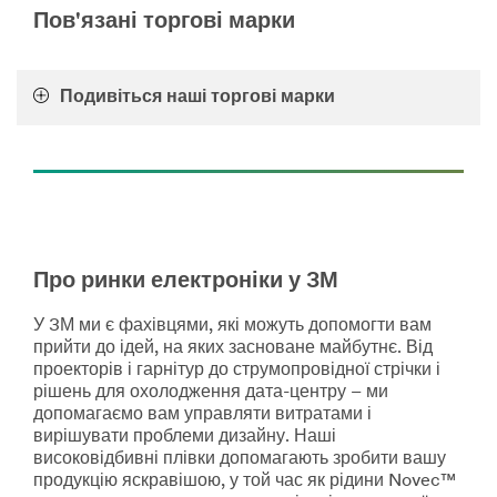
Semiconductor
url**
Пов'язані торгові марки
Products
/3M/uk_UA/company-
http://solutions.3mrussia.ru/wps/portal/3M/ru_RU/EU-
cis/all-
ElectronicsElectrical/Home/ProdInfo/ElectronicsManufac
3m-
**Site
Подивіться наші торгові марки
products/?
area
N=5002385+8709318+8710679+8711017+3294857497&r
**
Electronics-
Industrial-
and-
Manufacturing
***
url**
Про ринки електроніки у 3М
https://www.3m.com/3M/en_US/company-
us/all-
У 3М ми є фахівцями, які можуть допомогти вам
3m-
прийти до ідей, на яких засноване майбутнє. Від
products/?
проекторів і гарнітур до струмопровідної стрічки і
N=5002385+8709318+8709368+8711017&rt=r3
рішень для охолодження дата-центру – ми
Industrial
допомагаємо вам управляти витратами і
&
вирішувати проблеми дизайну. Наші
Manufacturing
високовідбивні плівки допомагають зробити вашу
продукцію яскравішою, у той час як рідини Novec™
Experience