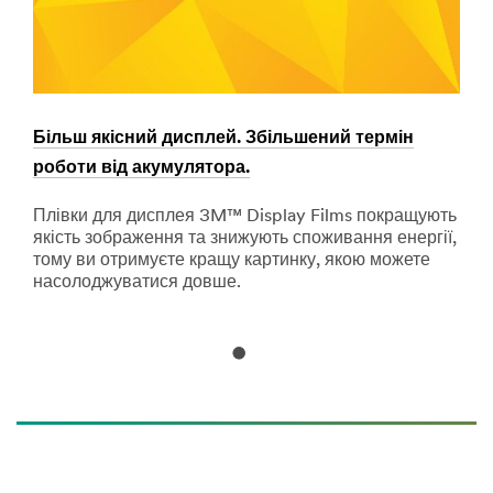
**Site
***
area
url**
**
https://www.3m.com/3M/en_US/company-
Electronics-
us/all-
Tapes-
3m-
and-
products/?
.
Більш якісний дисплей. Збільшений термін
Пок
Adhesives
N=5002385+8709318+8709350+8711017&rt=r3
***
роботи від акумулятора.
Напівпровідникові
url**
Кле
матеріали
інж
Плівки для дисплея 3M™ Display Films покращують
/3M/uk_UA/company-
доп
Joining
якість зображення та знижують споживання енергії,
cis/all-
над
forces
тому ви отримуєте кращу картинку, якою можете
3m-
to
насолоджуватися довше.
products/?
deliver
N=5002385+8709318+8710676+8711017+3294857497&r
precision
**Site
and
area
performance
**
with
Electronics-
3M
Wire-
technology.
and-
View
Cable
all
***