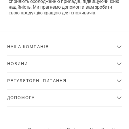
сприяють охолодженню приладів, підвищуючи їхню
reliable
надійність. Ми прагнемо допомогти вам зробити
and
свою продукцію кращою для споживачів.
efficient
solutions
from
bench
to
bench
НАША КОМПАНІЯ
with
3M
Electronics.
НОВИНИ
View
all
Industrial
РЕГУЛЯТОРНІ ПИТАННЯ
and
Manufacturing
Products
ДОПОМОГА
http://solutions.3mrussia.ru/wps/portal/3M/ru_RU/EU-
ElectronicsElectrical/Home/ProdInfo/ElectronicsManufac