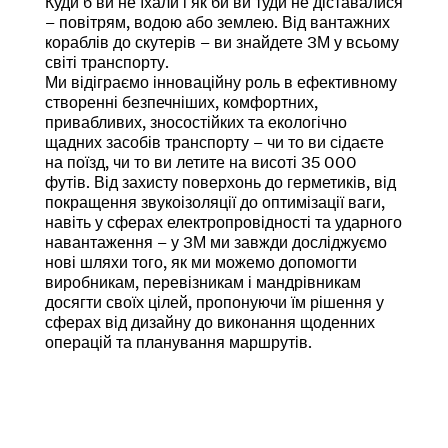
Куди б ви не їхали і як би ви туди не діставалися
**
url**
– повітрям, водою або землею. Від вантажних
Adhesives
кораблів до скутерів – ви знайдете 3М у всьому
http://solutions.3m.com/wps/portal/3M/en_US/Adhesi
sealants
світі транспорту.
**Site
and
Ми відіграємо інноваційну роль в ефективному
area
putties
створенні безпечніших, комфортних,
**
for
привабливих, зносостійких та екологічно
Transportation-
transport
щадних засобів транспорту – чи то ви сідаєте
Commercial-
***
на поїзд, чи то ви летите на висоті 35 000
Vehicles
url**
футів. Від захисту поверхонь до герметиків, від
***
/3M/uk_UA/p/c/klieyi/i/transport/
покращення звукоізоляції до оптимізації ваги,
url**
**Site
навіть у сферах електропровідності та ударного
/3M/uk_UA/company-
area
навантаження – у 3М ми завжди досліджуємо
cis/all-
**
нові шляхи того, як ми можемо допомогти
3m-
Transportation-
виробникам, перевізникам і мандрівникам
products/?
Aerospace-
досягти своїх цілей, пропонуючи їм рішення у
N=5002385+8709340+8709962+8711017&rt=r3
and-
сферах від дизайну до виконання щоденних
Продукти
Aircraft-
операцій та планування маршрутів.
для
Maintenance
комерційних
***
транспортних
url**
засобів
/3M/uk_UA/p/c/viviski-
Ефективно