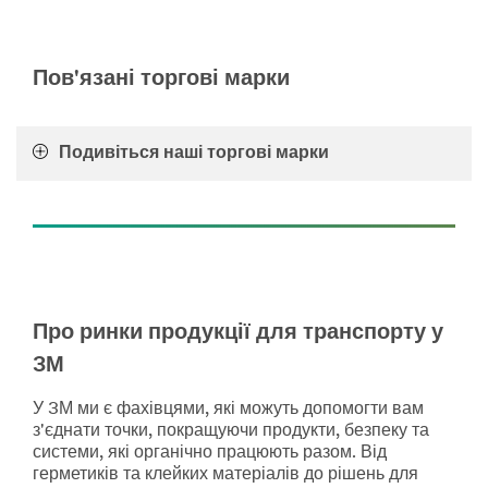
матеріалів.
**Site
Дізнайтеся
area
більше
**
про
Пов'язані торгові марки
Insulation
продукти
for
для
transport
комерційних
***
Подивіться наші торгові марки
транспортних
url**
засобів
/3M/uk_UA/p/c/izoliatsiia/i/transport/
Дивитися
**Site
всі
area
продукти
**
для
Pastes
комерційних
and
транспортних
Про ринки продукції для транспорту у
polishes
засобів
for
**Site
3М
transport
area
***
**
У 3М ми є фахівцями, які можуть допомогти вам
url**
Aerospace-
з'єднати точки, покращуючи продукти, безпеку та
Corrosion-
/3M/uk_UA/p/c/pasti-
системи, які органічно працюють разом. Від
Protection
ta-
герметиків та клейких матеріалів до рішень для