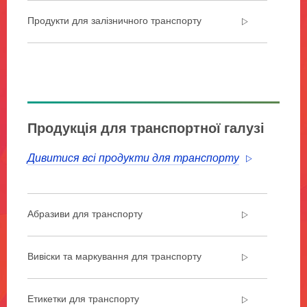
Продукти для залізничного транспорту
**Site
area
**
Transportation-
Aerospace
Продукція для транспортної галузі
***
url**
Дивитися всі продукти для транспорту
/3M/uk_UA/company-
cis/all-
3m-
products/?
Абразиви для транспорту
N=5002385+8709324+8709962+8711017&rt=r3
Продукти
для
Вивіски та маркування для транспорту
аерокосмічної
галузі
Етикетки для транспорту
Прагнучи