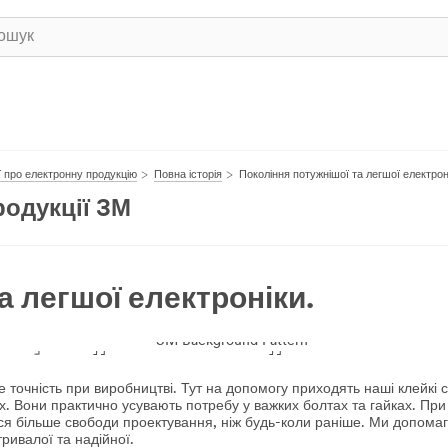
ії про електронну продукцію
Повна історія
Покоління потужнішої та легшої електрон
родукції 3М
а легшої електроніки.
нішої та легшої
 точність при виробництві. Тут на допомогу приходять наші клейкі с
. Вони практично усувають потребу у важких болтах та гайках. При
ється більше свободи проектування, ніж будь-коли раніше. Ми допом
тривалої та надійної.