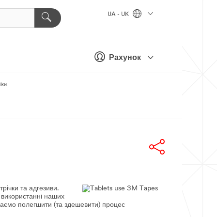
UA - UK
Рахунок
іки.
трічки та адгезиви.
 використанні наших
агаємо полегшити (та здешевити) процес