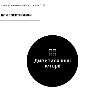
 інженерам більше свободи для інновацій,
огтися невеликий адгезив 3M.
а надійнішу електроніку.
 ДЛЯ ЕЛЕКТРОНІКИ
Дивитися інші
історії