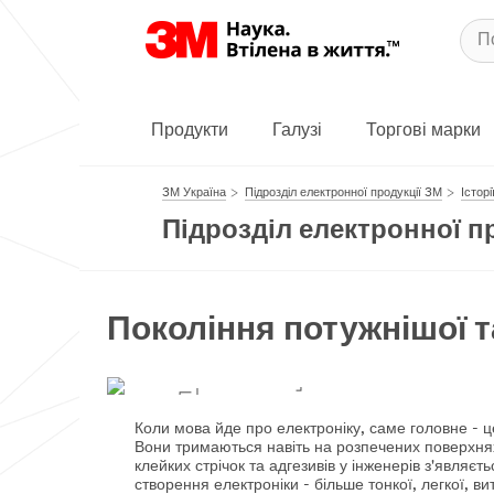
Продукти
Галузі
Торгові марки
3М Україна
Підрозділ електронної продукції 3М
Істор
Підрозділ електронної п
Покоління потужнішої т
Покоління потуж
Коли мова йде про електроніку, саме головне - це
електроніки.
Вони тримаються навіть на розпечених поверхнях
клейких стрічок та адгезивів у інженерів з'явля
створення електроніки - більше тонкої, легкої, ви