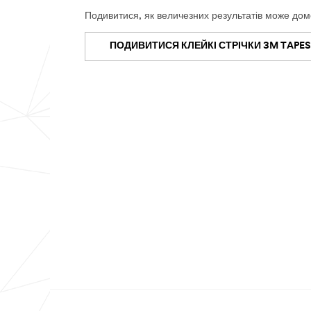
Клейкі стрічки та адгезиви 3M забезпечують
Подивитися, як величезних результатів може дом
допомагаючи створювати потужнішу, легшу т
ПОДИВИТИСЯ КЛЕЙКІ СТРІЧКИ 3M TAPES