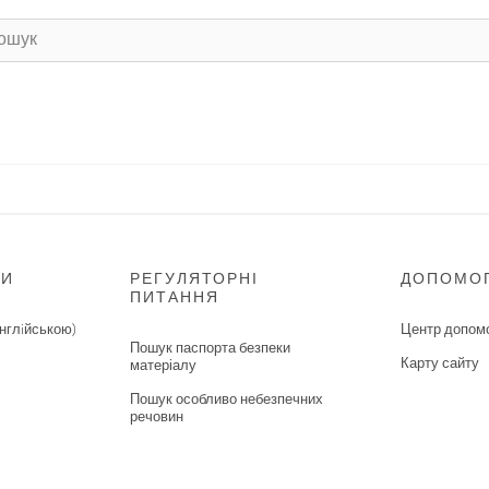
НИ
РЕГУЛЯТОРНІ
ДОПОМО
ПИТАННЯ
нглiйською)
Центр допом
Пошук паспорта безпеки
Карту сайту
матеріалу
Пошук особливо небезпечних
речовин