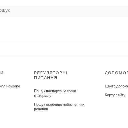
НИ
РЕГУЛЯТОРНІ
ДОПОМО
ПИТАННЯ
нглiйською)
Центр допом
Пошук паспорта безпеки
Карту сайту
матеріалу
Пошук особливо небезпечних
речовин