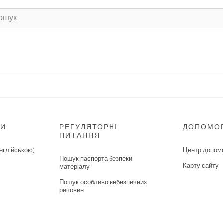
НИ
РЕГУЛЯТОРНІ
ДОПОМО
ПИТАННЯ
нглiйською)
Центр допом
Пошук паспорта безпеки
Карту сайту
матеріалу
Пошук особливо небезпечних
речовин