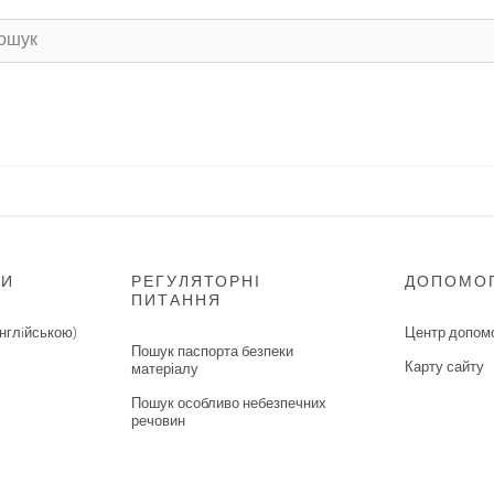
НИ
РЕГУЛЯТОРНІ
ДОПОМО
ПИТАННЯ
нглiйською)
Центр допом
Пошук паспорта безпеки
Карту сайту
матеріалу
Пошук особливо небезпечних
речовин