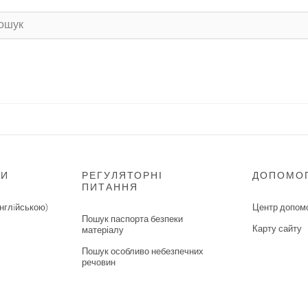
НИ
РЕГУЛЯТОРНІ
ДОПОМО
ПИТАННЯ
нглiйською)
Центр допом
Пошук паспорта безпеки
Карту сайту
матеріалу
Пошук особливо небезпечних
речовин