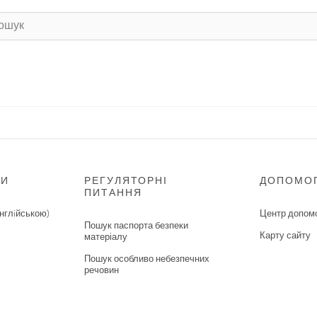
НИ
РЕГУЛЯТОРНІ
ДОПОМО
ПИТАННЯ
нглiйською)
Центр допом
Пошук паспорта безпеки
Карту сайту
матеріалу
Пошук особливо небезпечних
речовин