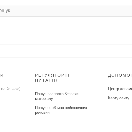
НИ
РЕГУЛЯТОРНІ
ДОПОМО
ПИТАННЯ
нглiйською)
Центр допом
Пошук паспорта безпеки
Карту сайту
матеріалу
Пошук особливо небезпечних
речовин