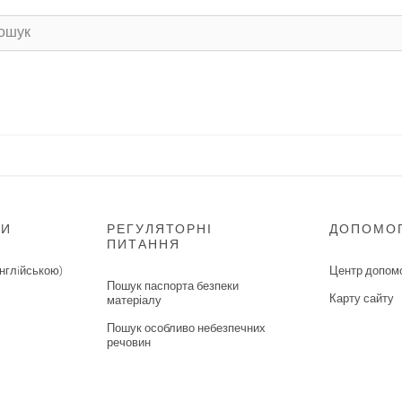
НИ
РЕГУЛЯТОРНІ
ДОПОМО
ПИТАННЯ
нглiйською)
Центр допом
Пошук паспорта безпеки
Карту сайту
матеріалу
Пошук особливо небезпечних
речовин