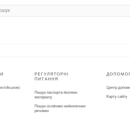
НИ
РЕГУЛЯТОРНІ
ДОПОМО
ПИТАННЯ
нглiйською)
Центр допом
Пошук паспорта безпеки
Карту сайту
матеріалу
Пошук особливо небезпечних
речовин