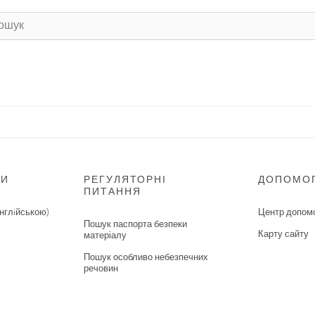
НИ
РЕГУЛЯТОРНІ
ДОПОМО
ПИТАННЯ
нглiйською)
Центр допом
Пошук паспорта безпеки
Карту сайту
матеріалу
Пошук особливо небезпечних
речовин