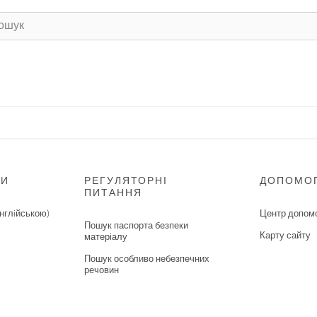
НИ
РЕГУЛЯТОРНІ
ДОПОМО
ПИТАННЯ
нглiйською)
Центр допом
Пошук паспорта безпеки
Карту сайту
матеріалу
Пошук особливо небезпечних
речовин