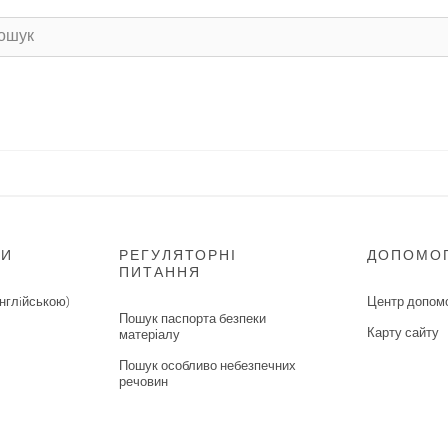
НИ
РЕГУЛЯТОРНІ
ДОПОМО
ПИТАННЯ
нглiйською)
Центр допом
Пошук паспорта безпеки
Карту сайту
матеріалу
Пошук особливо небезпечних
речовин