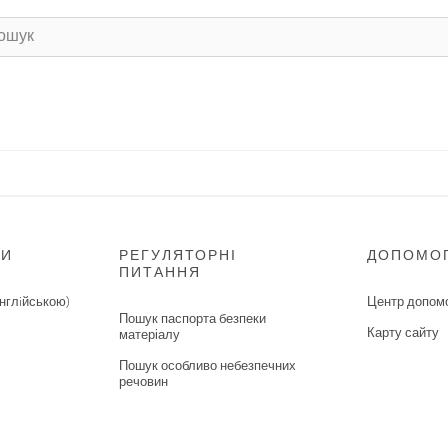
НИ
РЕГУЛЯТОРНІ
ДОПОМО
ПИТАННЯ
нглiйською)
Центр допом
Пошук паспорта безпеки
Карту сайту
матеріалу
Пошук особливо небезпечних
речовин