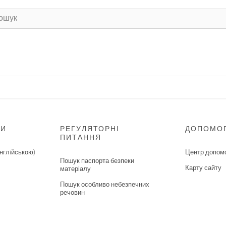
НИ
РЕГУЛЯТОРНІ
ДОПОМО
ПИТАННЯ
нглiйською)
Центр допом
Пошук паспорта безпеки
Карту сайту
матеріалу
Пошук особливо небезпечних
речовин