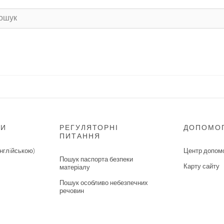
НИ
РЕГУЛЯТОРНІ
ДОПОМО
ПИТАННЯ
нглiйською)
Центр допом
Пошук паспорта безпеки
Карту сайту
матеріалу
Пошук особливо небезпечних
речовин