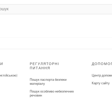
НИ
РЕГУЛЯТОРНІ
ДОПОМО
ПИТАННЯ
нглiйською)
Центр допом
Пошук паспорта безпеки
Карту сайту
матеріалу
Пошук особливо небезпечних
речовин