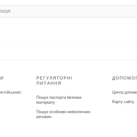
НИ
РЕГУЛЯТОРНІ
ДОПОМО
ПИТАННЯ
нглiйською)
Центр допом
Пошук паспорта безпеки
Карту сайту
матеріалу
Пошук особливо небезпечних
речовин