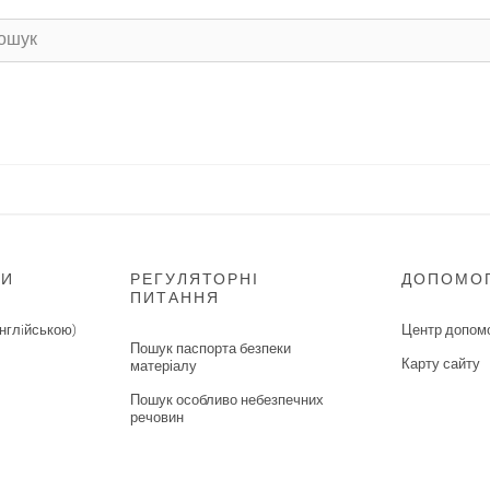
НИ
РЕГУЛЯТОРНІ
ДОПОМО
ПИТАННЯ
нглiйською)
Центр допом
Пошук паспорта безпеки
Карту сайту
матеріалу
Пошук особливо небезпечних
речовин