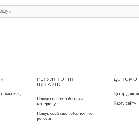
НИ
РЕГУЛЯТОРНІ
ДОПОМО
ПИТАННЯ
нглiйською)
Центр допом
Пошук паспорта безпеки
Карту сайту
матеріалу
Пошук особливо небезпечних
речовин