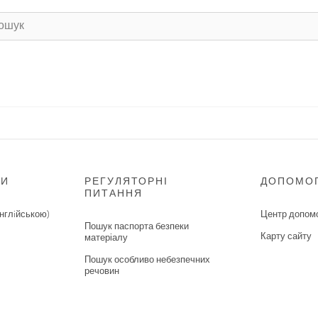
НИ
РЕГУЛЯТОРНІ
ДОПОМО
ПИТАННЯ
нглiйською)
Центр допом
Пошук паспорта безпеки
Карту сайту
матеріалу
Пошук особливо небезпечних
речовин