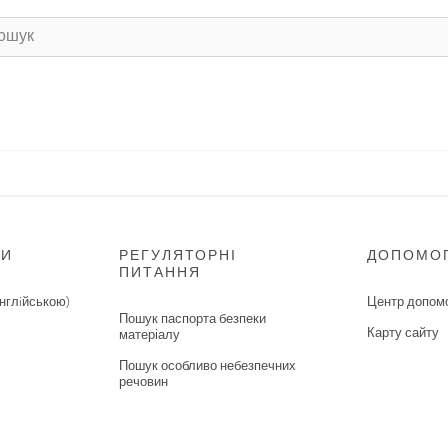
НИ
РЕГУЛЯТОРНІ
ДОПОМО
ПИТАННЯ
нглiйською)
Центр допом
Пошук паспорта безпеки
Карту сайту
матеріалу
Пошук особливо небезпечних
речовин