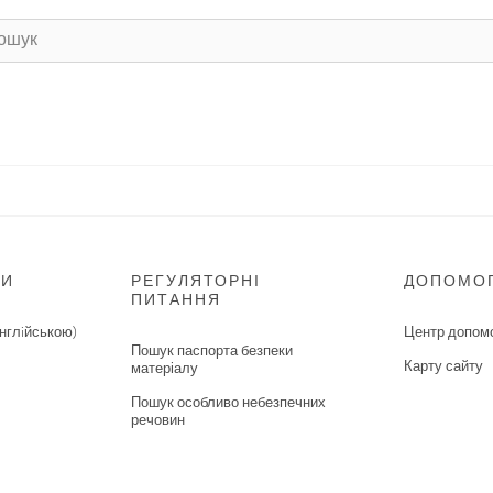
НИ
РЕГУЛЯТОРНІ
ДОПОМО
ПИТАННЯ
нглiйською)
Центр допом
Пошук паспорта безпеки
Карту сайту
матеріалу
Пошук особливо небезпечних
речовин