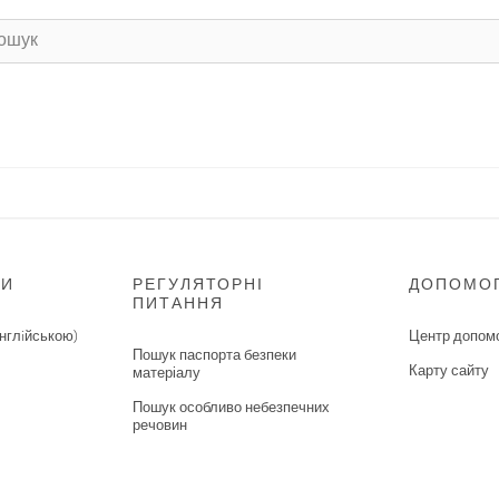
НИ
РЕГУЛЯТОРНІ
ДОПОМО
ПИТАННЯ
нглiйською)
Центр допом
Пошук паспорта безпеки
Карту сайту
матеріалу
Пошук особливо небезпечних
речовин