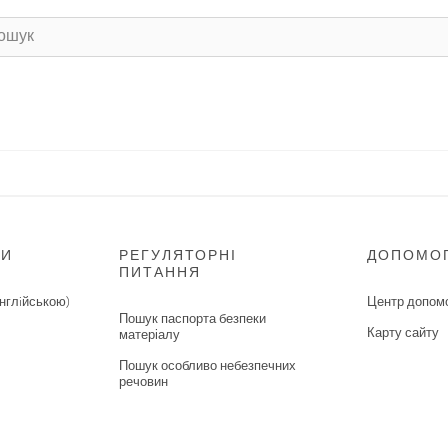
НИ
РЕГУЛЯТОРНІ
ДОПОМО
ПИТАННЯ
нглiйською)
Центр допом
Пошук паспорта безпеки
Карту сайту
матеріалу
Пошук особливо небезпечних
речовин