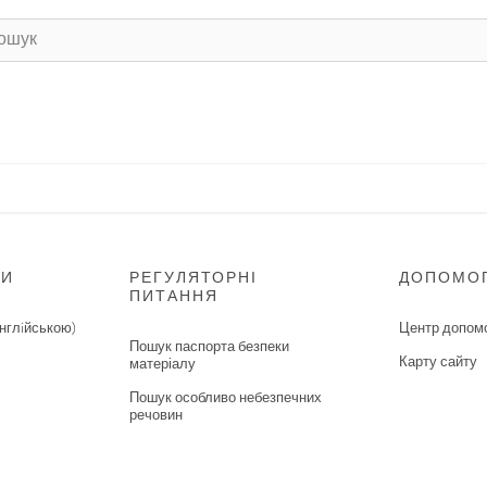
НИ
РЕГУЛЯТОРНІ
ДОПОМО
ПИТАННЯ
нглiйською)
Центр допом
Пошук паспорта безпеки
Карту сайту
матеріалу
Пошук особливо небезпечних
речовин