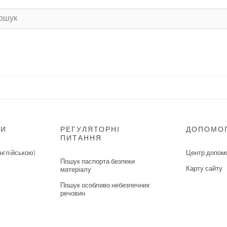
НИ
РЕГУЛЯТОРНІ
ДОПОМО
ПИТАННЯ
нглiйською)
Центр допом
Пошук паспорта безпеки
Карту сайту
матеріалу
Пошук особливо небезпечних
речовин