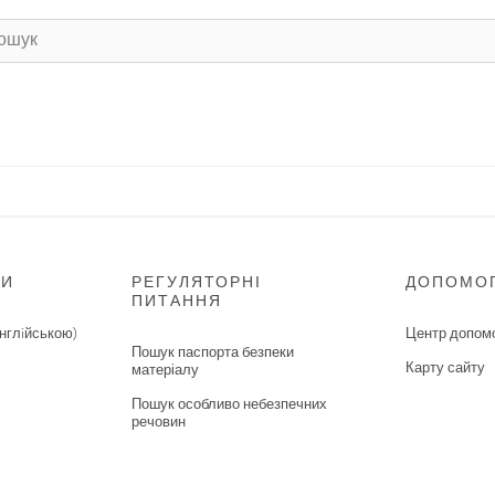
НИ
РЕГУЛЯТОРНІ
ДОПОМО
ПИТАННЯ
нглiйською)
Центр допом
Пошук паспорта безпеки
Карту сайту
матеріалу
Пошук особливо небезпечних
речовин