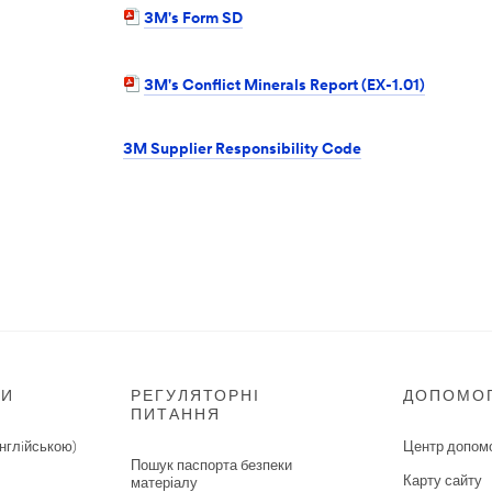
3M's Form SD
3M's Conflict Minerals Report (EX-1.01)
3M Supplier Responsibility Code
НИ
РЕГУЛЯТОРНІ
ДОПОМО
ПИТАННЯ
нглiйською)
Центр допом
Пошук паспорта безпеки
Карту сайту
матеріалу