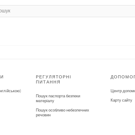
НИ
РЕГУЛЯТОРНІ
ДОПОМО
ПИТАННЯ
нглiйською)
Центр допом
Пошук паспорта безпеки
Карту сайту
матеріалу
Пошук особливо небезпечних
речовин