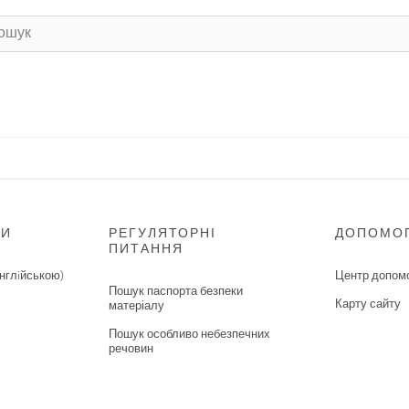
НИ
РЕГУЛЯТОРНІ
ДОПОМО
ПИТАННЯ
нглiйською)
Центр допом
Пошук паспорта безпеки
Карту сайту
матеріалу
Пошук особливо небезпечних
речовин