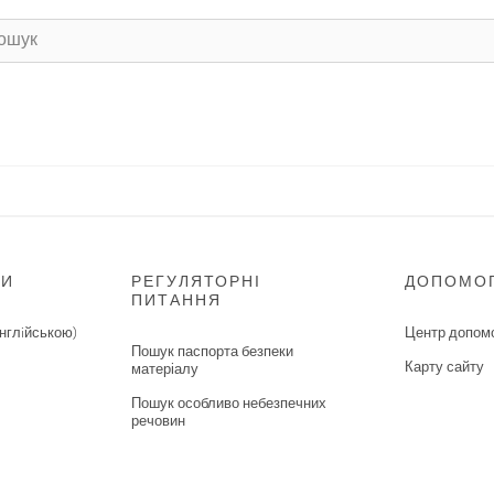
НИ
РЕГУЛЯТОРНІ
ДОПОМО
ПИТАННЯ
нглiйською)
Центр допом
Пошук паспорта безпеки
Карту сайту
матеріалу
Пошук особливо небезпечних
речовин