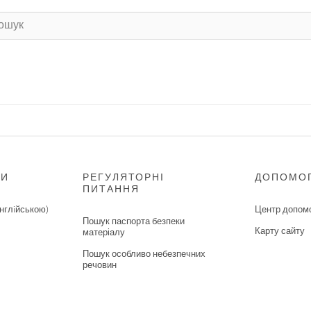
НИ
РЕГУЛЯТОРНІ
ДОПОМО
ПИТАННЯ
нглiйською)
Центр допом
Пошук паспорта безпеки
Карту сайту
матеріалу
Пошук особливо небезпечних
речовин