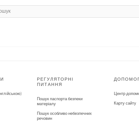
НИ
РЕГУЛЯТОРНІ
ДОПОМО
ПИТАННЯ
нглiйською)
Центр допом
Пошук паспорта безпеки
Карту сайту
матеріалу
Пошук особливо небезпечних
речовин