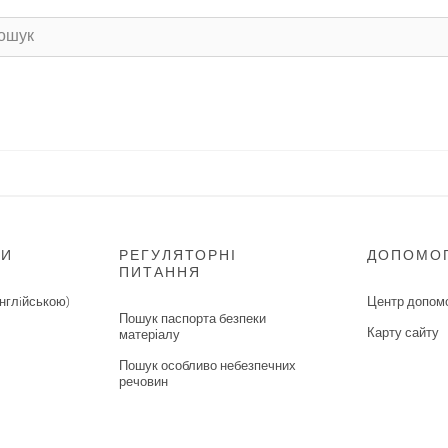
НИ
РЕГУЛЯТОРНІ
ДОПОМО
ПИТАННЯ
нглiйською)
Центр допом
Пошук паспорта безпеки
Карту сайту
матеріалу
Пошук особливо небезпечних
речовин