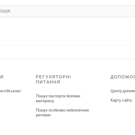
НИ
РЕГУЛЯТОРНІ
ДОПОМО
ПИТАННЯ
нглiйською)
Центр допом
Пошук паспорта безпеки
Карту сайту
матеріалу
Пошук особливо небезпечних
речовин