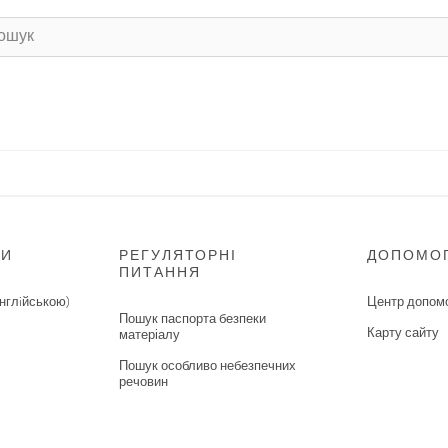
НИ
РЕГУЛЯТОРНІ
ДОПОМО
ПИТАННЯ
нглiйською)
Центр допом
Пошук паспорта безпеки
Карту сайту
матеріалу
Пошук особливо небезпечних
речовин