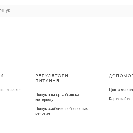
НИ
РЕГУЛЯТОРНІ
ДОПОМО
ПИТАННЯ
нглiйською)
Центр допом
Пошук паспорта безпеки
Карту сайту
матеріалу
Пошук особливо небезпечних
речовин