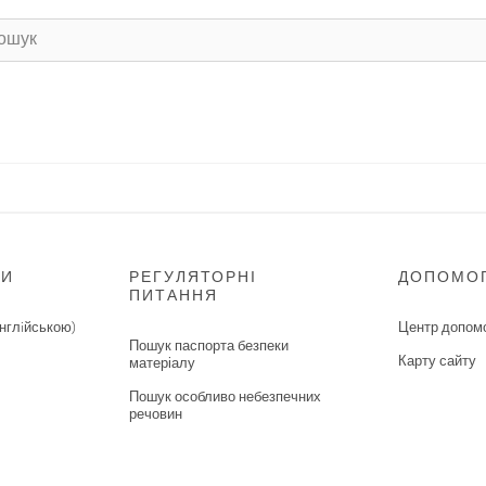
НИ
РЕГУЛЯТОРНІ
ДОПОМО
ПИТАННЯ
нглiйською)
Центр допом
Пошук паспорта безпеки
Карту сайту
матеріалу
Пошук особливо небезпечних
речовин