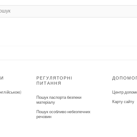
НИ
РЕГУЛЯТОРНІ
ДОПОМО
ПИТАННЯ
нглiйською)
Центр допом
Пошук паспорта безпеки
Карту сайту
матеріалу
Пошук особливо небезпечних
речовин