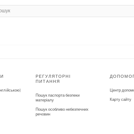
НИ
РЕГУЛЯТОРНІ
ДОПОМО
ПИТАННЯ
нглiйською)
Центр допом
Пошук паспорта безпеки
Карту сайту
матеріалу
Пошук особливо небезпечних
речовин