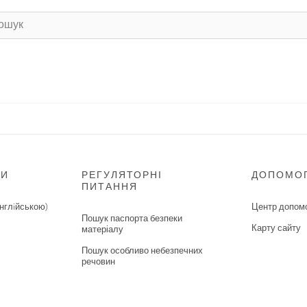
НИ
РЕГУЛЯТОРНІ
ДОПОМО
ПИТАННЯ
нглiйською)
Центр допом
Пошук паспорта безпеки
Карту сайту
матеріалу
Пошук особливо небезпечних
речовин